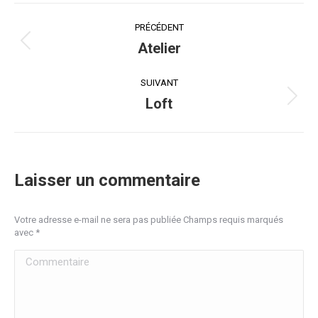
Navigation
PRÉCÉDENT
album
Atelier
Album
précédent
:
SUIVANT
Loft
Album
suivant
:
Laisser un commentaire
Votre adresse e-mail ne sera pas publiée Champs requis marqués
avec
*
Commentaire