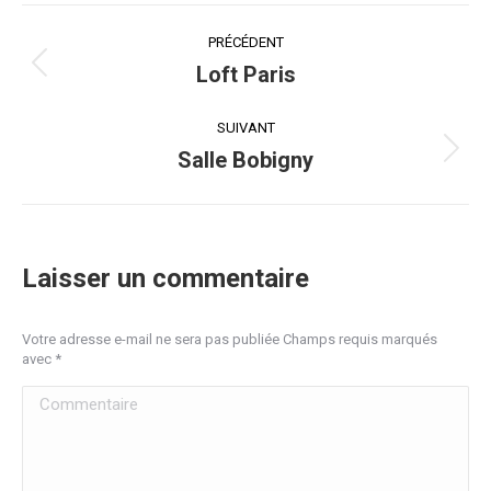
Navigation
PRÉCÉDENT
album
Loft Paris
Album
précédent
:
SUIVANT
Salle Bobigny
Album
suivant
:
Laisser un commentaire
Votre adresse e-mail ne sera pas publiée Champs requis marqués
avec
*
Commentaire