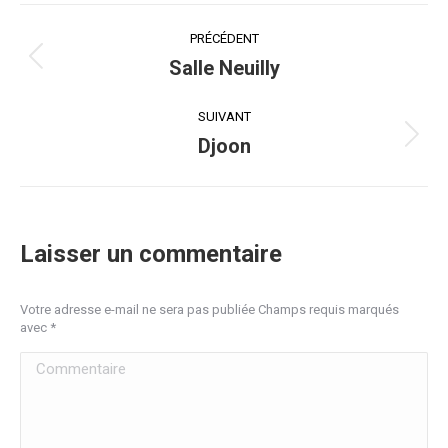
Navigation
PRÉCÉDENT
album
Salle Neuilly
Album
précédent
:
SUIVANT
Djoon
Album
suivant
:
Laisser un commentaire
Votre adresse e-mail ne sera pas publiée Champs requis marqués
avec
*
Commentaire