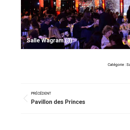
Salle Wagram (3)
Catégorie :
S
Navigation
PRÉCÉDENT
album
Pavillon des Princes
Album
précédent
: