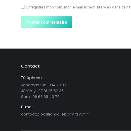
Enregistrez mon nom, mon e-mail et mon site Web dans ce nav
Poster commentaire
Contact
Téléphone :
Jonathan : 06 19 14 70 87
Jérémy : 07 81 25 52 35
Sam : ‪06 63 38 40 72‬
E-mail :
contact@locationsallebarmitzvah.fr