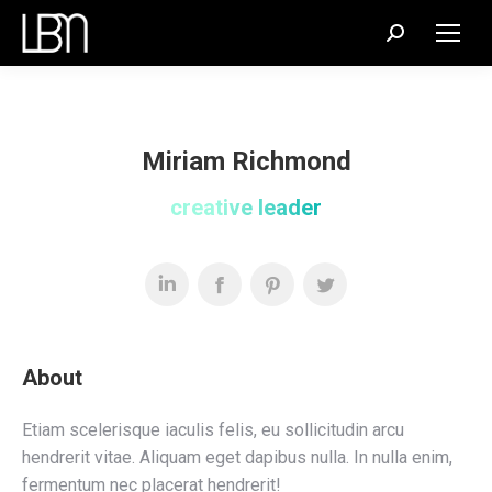
Recherche
:
Miriam Richmond
creative leader
About
Etiam scelerisque iaculis felis, eu sollicitudin arcu
hendrerit vitae. Aliquam eget dapibus nulla. In nulla enim,
fermentum nec placerat hendrerit!