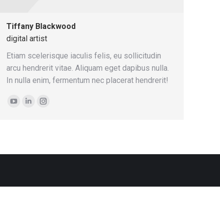
Tiffany Blackwood
digital artist
Etiam scelerisque iaculis felis, eu sollicitudin
arcu hendrerit vitae. Aliquam eget dapibus nulla.
In nulla enim, fermentum nec placerat hendrerit!
YouTube
LinkedIn
Instagram